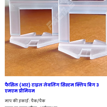
फैसिल (आर) टाइल लेवलिंग सिस्टम क्लिप बिग 3
एमएम प्रीमियम
माप की इकाई : पैक/पैक